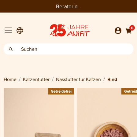
Beraterin:
.
0
Home
Katzenfutter
Nassfutter für Katzen
Rind
Getreidefrei
Getreid